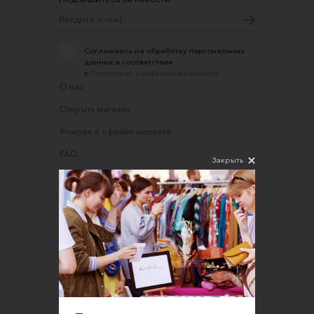
Соглашаюсь на обработку персональных
данных в соответствии
с
Политикой конфиденциальности
О нас
Открыть магазин
Участие в офлайн-маркете
FAQ
Закрыть
Требования к фотографиям
Обратная связь
Соглашение об оказании услуг
Правила сайта
Оферта для продавцов
Оферта для покупателей
Политика конфиденциальности