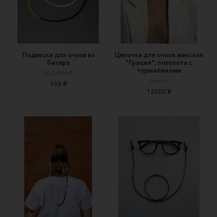
Подвеска для очков из
Цепочка для очков женская
бисера
"Грация", позолота с
турмалинами
JALA BAND
JeweLI
998 ₽
12000 ₽