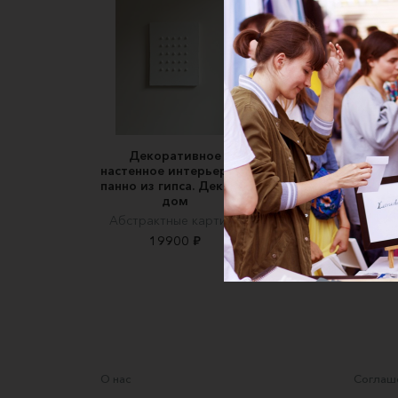
Декоративное
Ботанический
настенное интерьерное
барельеф «Настурц
панно из гипса. Декор в
Secret Garden
дом
3500 ₽
Абстрактные картины
19900 ₽
О нас
Соглаше