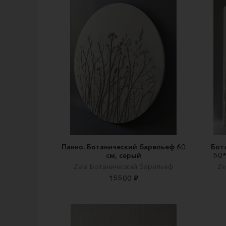
Панно. Ботанический барельеф 60
Бот
см, серый
50*
Zela Ботанический барельеф
Ze
15500 ₽