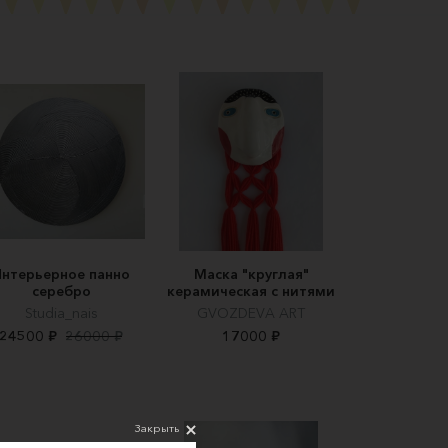
Интерьерное панно
Маска "круглая"
серебро
керамическая с нитями
Studia_nais
GVOZDEVA ART
24500 ₽
26000 ₽
17000 ₽
Закрыть