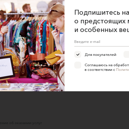
Подпишитесь на
о предстоящих 
и особенных ве
Декоративное панно
Декоративное панно
Для покупателей
ия»
из серии 'Textile
голографическое на
стену. Декор для дома
Panno-manno. Авторские
Соглашаюсь на обработ
Абстрактные картины
панно
в соответствии с
Полит
11900 ₽
18000 ₽
ние об оказании услуг