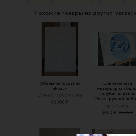
Похожие товары из других магази
Объемная картина
Современная
«Роза»
интерьерная бело
голубая картина
Елена Огородникова
"Ритм' ручной раб
13000 ₽
БрютДекор
3000 ₽
3500 ₽