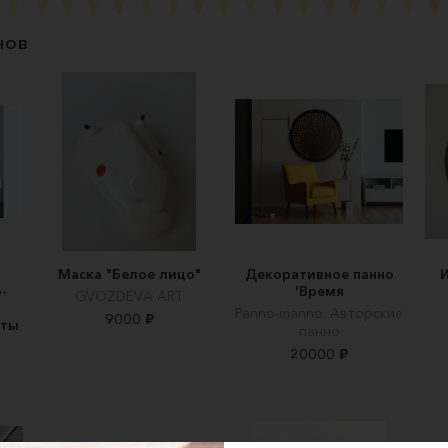
нов
Маска "Белое лицо"
Декоративное панно
-
'Время
GVOZDEVA ART
Panno-manno. Авторские
9000 ₽
оты
панно
20000 ₽