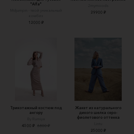
"Alfa"
2mymoods
Mdjumpin - твой уникальный
29900 ₽
комбез
12000 ₽
Трикотажный костюм под
Жакет из натурального
ангору
дикого шелка серо-
фиолетового оттенка
By Rumiya
Lintu
4500 ₽
6800 ₽
25000 ₽