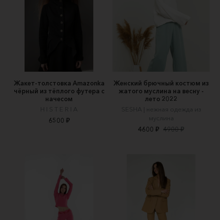
Жакет-толстовка Amazonka
Женский брючный костюм из
чёрный из тёплого футера с
жатого муслина на весну -
начесом
лето 2022
H I S T E R I A
SESHA | нежная одежда из
муслина
6500 ₽
4600 ₽
4900 ₽