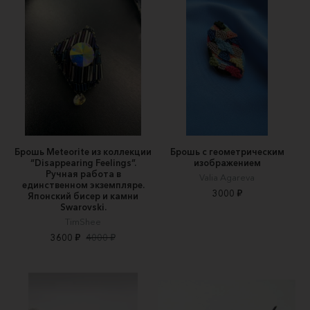
Брошь Meteorite из коллекции
Брошь с геометрическим
“Disappearing Feelings”.
изображением
Ручная работа в
Valia Agareva
единственном экземпляре.
3000 ₽
Японский бисер и камни
Swarovski.
TimShee
3600 ₽
4000 ₽