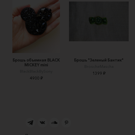
Брошь объемная BLACK
Брошь "Зеленый Бантик"
MICKEY mini
BroscheMascha
BlackBlackBySony
1399 ₽
4900 ₽