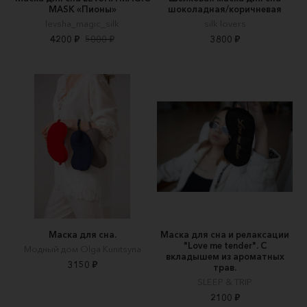
MASK «Пионы»
шоколадная/коричневая
levsha_magic_silk
silk lovers
4200 ₽
5000 ₽
3800 ₽
Маска для сна.
Маска для сна и релаксации
"Love me tender". С
Модный дом Olga Kunitsyna
вкладышем из ароматных
3150 ₽
трав.
SLEEP & TRIP
2100 ₽