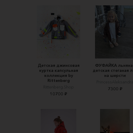
Детская джинсовая
ФУФАЙКА льняна
куртка капсульная
детская стеганая л
коллекция by
на шерсти
Rittenberg
PrincessAleksandr
Rittenberg.Shop
7300 ₽
10700 ₽