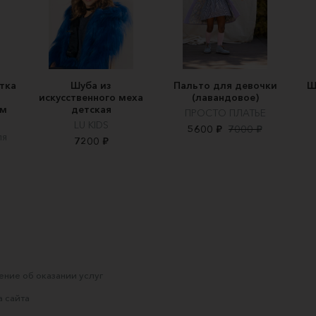
тка
Шуба из
Пальто для девочки
Ш
искусственного меха
(лавандовое)
ом
детская
ПРОСТО ПЛАТЬЕ
LU KIDS
5600 ₽
7000 ₽
ля
7200 ₽
ние об оказании услуг
 сайта