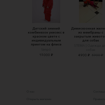
Детский зимний
Демисезонная жиле
комбинезон унисекс в
из мембраны с
красном цвете с
закрытым живот
индивидуальным
для собак
принтом на флисе
STEMA | Одежда д
lämpö
собак
15000 ₽
4900 ₽
6900 ₽
О нас
Соглаше
Открыть магазин
Правила