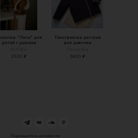
апочка: "Лиса" для
Телогреечка детская
детей с ушками
для девочки
BOOBA
Osova Kira
2500 ₽
3800 ₽
Подпишитесь на новости