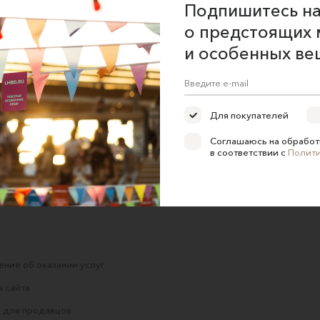
Подпишитесь на
о предстоящих 
и особенных ве
Яркий и легкий
Фиолетовый шарф с
осенний шарф
кистями из шерсти и
хлопка
Уютные петельки
Ale
KlaraRuFelt
Для покупателей
2600 ₽
9900 ₽
Соглашаюсь на обработ
в соответствии с
Полит
ние об оказании услуг
 сайта
 для продавцов