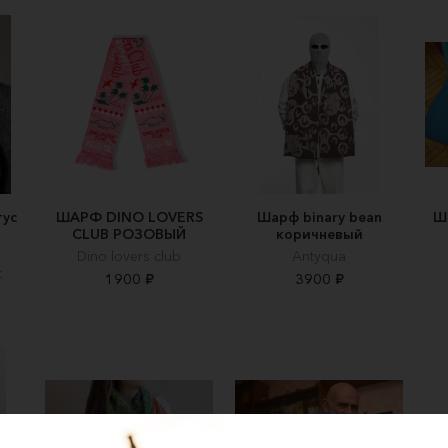
тус
ШАРФ DINO LOVERS
Шарф binary bean
Ш
CLUB РОЗОВЫЙ
коричневый
Dino lovers club
Antyqua
t
1900 ₽
3900 ₽