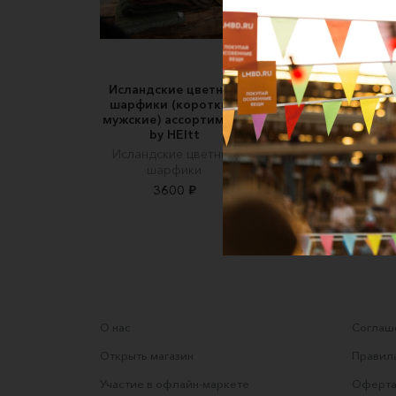
Исландские цветные
Вязаный шарф
шарфики (короткие,
"Конфетти"
мужские) ассортимент
svetlasha_knit
by HEItt
5500 ₽
6000 ₽
Исландские цветные
шарфики
3600 ₽
О нас
Соглаше
Открыть магазин
Правила
Участие в офлайн-маркете
Оферта