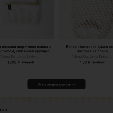
я вязаная шерстяная шапка с
Белая хлопковая сумка се
оротом, связанная вручную
авоська на плечо
Vilena Kopylova Knitwear
Vilena Kopylova Knitwear
1000 ₽
1500 ₽
500 ₽
1500 ₽
Все товары магазина
нов