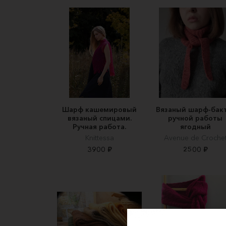
Шарф кашемировый
Вязаный шарф-бак
вязаный спицами.
ручной работы
Ручная работа.
ягодный
Knittessa
Avenue de Croche
3900 ₽
2500 ₽