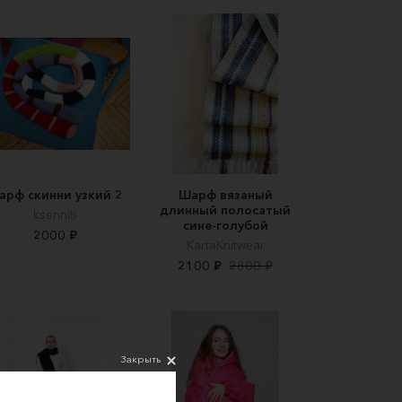
арф скинни узкий 2
Шарф вязаный
длинный полосатый
ksenniti
сине-голубой
2000 ₽
KartaKnitwear
2100 ₽
2800 ₽
Закрыть