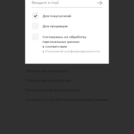
Открыть магазин
Участие в офлайн-маркете
Для покупателей
FAQ
Для продавцов
Требования к фотографиям
Соглашаюсь на обработку
персональных данных
Обратная связь
в соответствии
с
Политикой конфиденциальности
Соглашение об оказании услуг
Правила сайта
Оферта для продавцов
Оферта для покупателей
Политика конфиденциальности
Согласие на обработку персональных данных