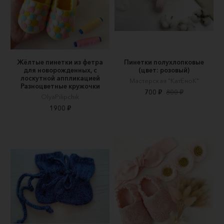
Жёлтые пинетки из фетра
Пинетки полухлопковые
для новорожденных, c
(цвет: розовый)
лоскутной аппликацией
Мастерская "КатЁноК"
Разноцветные кружочки
700 ₽
800 ₽
OlyaPilipchik
1900 ₽