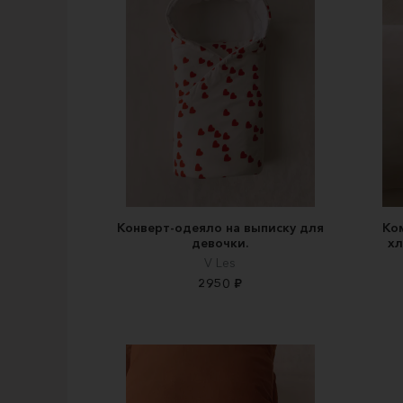
Конверт-одеяло на выписку для
Ко
девочки.
хл
V Les
2950 ₽