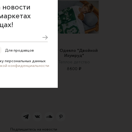
 новости
маркетах
щах!
зайнерское одеяло
Арт Одеяло "Двойной
Для продавцов
"Terra"
Изумруд"
ку персональных данных
Теплое детство
Теплое детство
икой конфиденциальности
4300 ₽
8600 ₽
Подпишитесь на новости