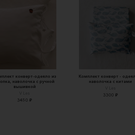
мплект конверт-одеяло из
Комплект конверт - одея
опка, наволочка с ручной
наволочка с китами
вышивкой
V Les
V Les
3300 ₽
3450 ₽