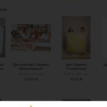
нов
ой
Детское Арт Одеяло
Арт Одеяло
А
ша
"Шоколадное"
"Солнечное"
Теплое детство
Теплое детство
12900 ₽
9500 ₽