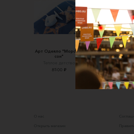
Арт Одеяло "Морской
Одеяло/Коврик
сон"
"Фланелевый Лист
Теплое детство
Follaje_my-shop
8500 ₽
4800 ₽
О нас
Соглаше
Открыть магазин
Правила