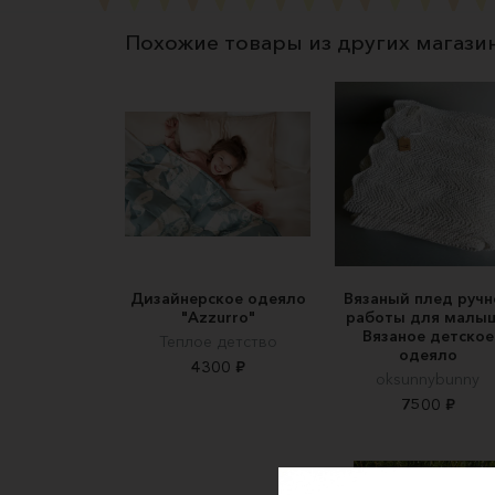
Похожие товары из других магази
Дизайнерское одеяло
Вязаный плед ручн
"Azzurro"
работы для малы
Вязаное детское
Теплое детство
одеяло
4300 ₽
oksunnybunny
7500 ₽