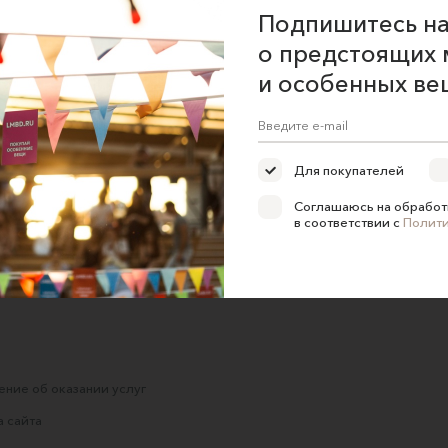
Подпишитесь на
о предстоящих 
и особенных ве
Арт Одеяло "Твоя
Мягкое одеяло из 6-ти
Ди
Для покупателей
ик"
Вселенная"
слоёв муслина
Соглашаюсь на обработ
Теплое детство
LovelyMAM
в соответствии с
Полит
8300 ₽
4900 ₽
ние об оказании услуг
 сайта