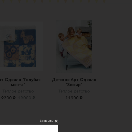
рт Одеяло "Голубая
Детское Арт Одеяло
мечта"
"Зефир"
Теплое детство
Теплое детство
9300 ₽
13000 ₽
11900 ₽
Закрыть