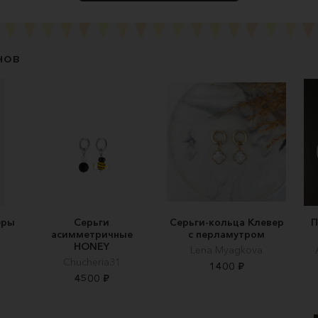
нов
еры
Серьги
Серьги-кольца Клевер
П
асимметричные
с перламутром
HONEY
Lena Myagkova
Chucheria31
1400 ₽
4500 ₽