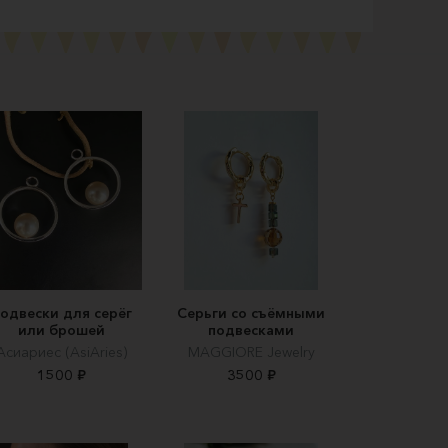
одвески для серёг
Серьги со съёмными
или брошей
подвесками
Асиариес (AsiAries)
MAGGIORE Jewelry
1500 ₽
3500 ₽