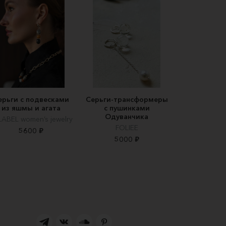
ерьги с подвесками
Серьги-трансформеры
из яшмы и агата
с пушинками
Одуванчика
LABEL women’s jewelry
FOLIEE
5600 ₽
5000 ₽