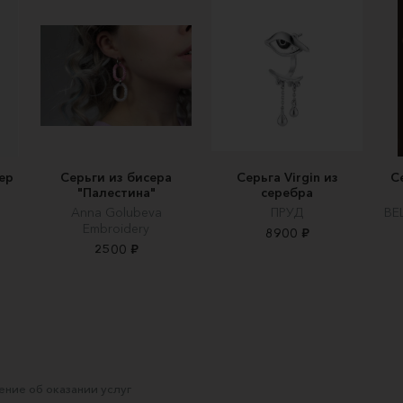
ер
Серьги из бисера
Серьга Virgin из
С
"Палестина"
серебра
Anna Golubeva
ПРУД
BE
Embroidery
8900 ₽
2500 ₽
ние об оказании услуг