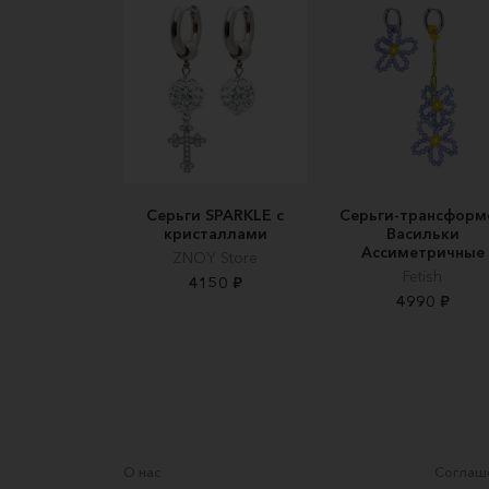
Серьги SPARKLE с
Серьги-трансформ
кристаллами
Васильки
Ассиметричные
ZNOY Store
Fetish
4150 ₽
4990 ₽
О нас
Соглаше