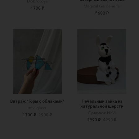
Dobrotoys
Magical Gardener’s
1700 ₽
5600 ₽
Витраж "Горы с облаками"
Печальный зайка из
натуральной шерсти
stivi.glass
Сундучок NaVi
1700 ₽
1900 ₽
2990 ₽
4990 ₽