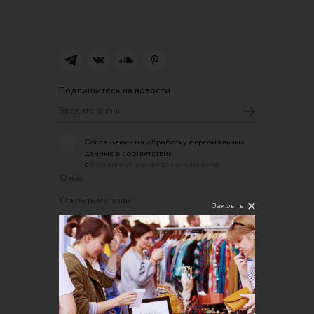
Подпишитесь на новости
Соглашаюсь на обработку персональных
данных в соответствии
с
Политикой конфиденциальности
О нас
Открыть магазин
Закрыть
Участие в офлайн-маркете
FAQ
Требования к фотографиям
Обратная связь
Соглашение об оказании услуг