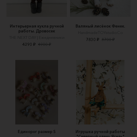
Интерьерная кукла ручной
Валяный лисёнок Фенек.
работы. Дровосек
HandmadeTOYstudioCo
THE NEXT DAY | Ежедневники
7830 ₽
8700 ₽
4290 ₽
4900 ₽
Единорог размер S
Игрушка ручной работы
"Северный олень Ягель"