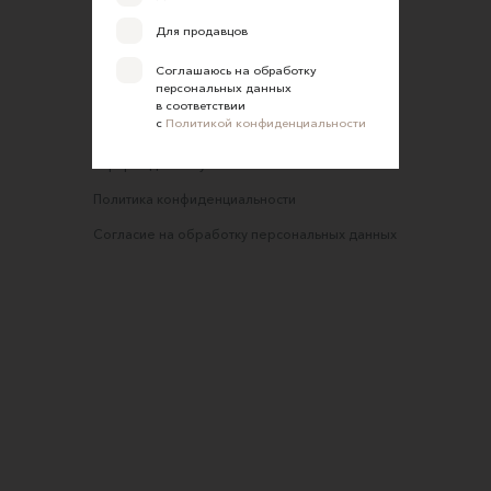
Обратная связь
Для продавцов
Соглашение об оказании услуг
Соглашаюсь на обработку
персональных данных
Правила сайта
в соответствии
с
Политикой конфиденциальности
Оферта для продавцов
Оферта для покупателей
Политика конфиденциальности
Согласие на обработку персональных данных