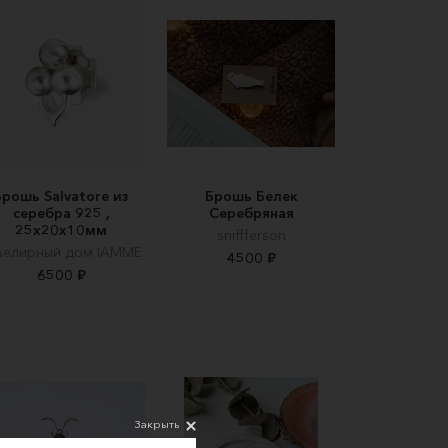
Брошь Salvatore из
Брошь Белек
серебра 925 ,
Серебряная
25х20х10мм
sniffferson
елирный дом IAMME
4500 ₽
6500 ₽
Закрыть