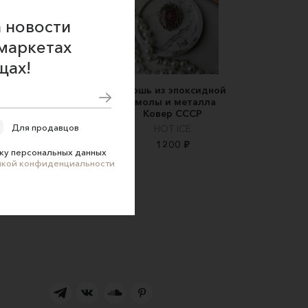
 новости
маркетах
щах!
рошь Жук серый с
Брошь из эпоксидной
флюоритом
смолы и металла
Ковер СССР
Yesli
Для продавцов
HOT ICE
2900 ₽
1200 ₽
ку персональных данных
икой конфиденциальности