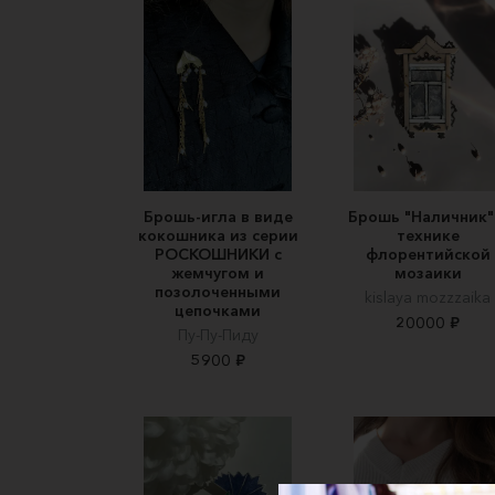
Брошь-игла в виде
Брошь "Наличник"
кокошника из серии
технике
РОСКОШНИКИ с
флорентийской
жемчугом и
мозаики
позолоченными
kislaya mozzzaika
цепочками
20000 ₽
Пу-Пу-Пиду
5900 ₽