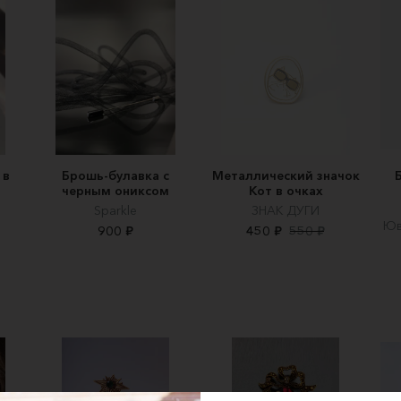
 в
Брошь-булавка с
Металлический значок
черным ониксом
Кот в очках
Sparkle
ЗНАК ДУГИ
Юв
900 ₽
450 ₽
550 ₽