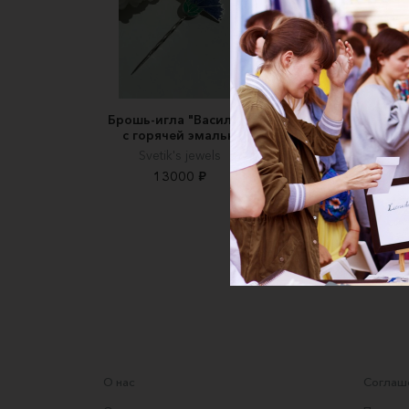
Брошь-игла "Василёк"
Брошь-булавка с
с горячей эмалью
жемчугом Майорк
булавка с цепочка
Svetik's jewels
фриволите
13000 ₽
Лунное
кружево/MoonLac
украшения
4000 ₽
О нас
Соглаше