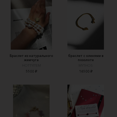
Браслет из натурального
браслет с оленями в
жемчуга
позолоте
HOTTYITEM
MYTHOS
5500 ₽
16500 ₽