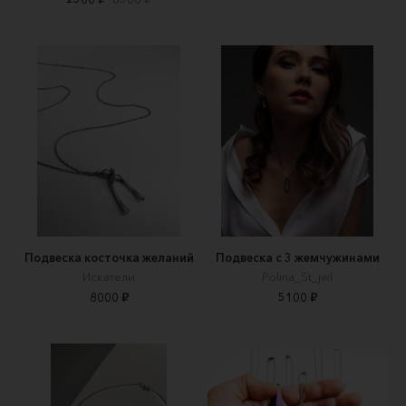
Подвеска косточка желаний
Подвеска с 3 жемчужинами
Искатели
Polina_St_jwl
8000 ₽
5100 ₽