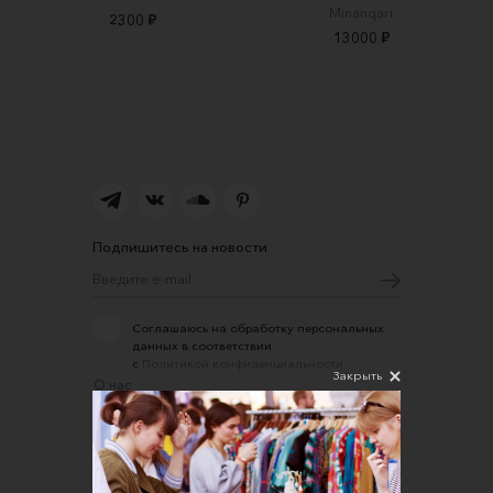
Minanqari
2300 ₽
13000 ₽
Подпишитесь на новости
Соглашаюсь на обработку персональных
данных в соответствии
с
Политикой конфиденциальности
Закрыть
О нас
Открыть магазин
Участие в офлайн-маркете
FAQ