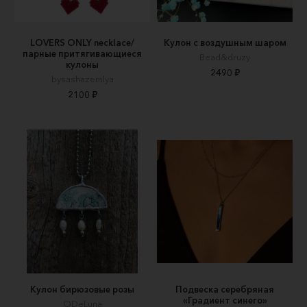
LOVERS ONLY necklace/
Кулон с воздушным шаром
парные притягивающиеся
Bead&druzy
кулоны
2490 ₽
bysashazemlya
2100 ₽
Кулон бирюзовые розы
Подвеска серебряная
«Градиент синего»
ODeLuna