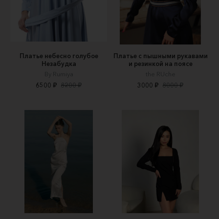
Платье небесно голубое
Платье с пышными рукавами
Незабудка
и резинкой на поясе
By Rumiya
the RUche
6500 ₽
8200 ₽
3000 ₽
8000 ₽