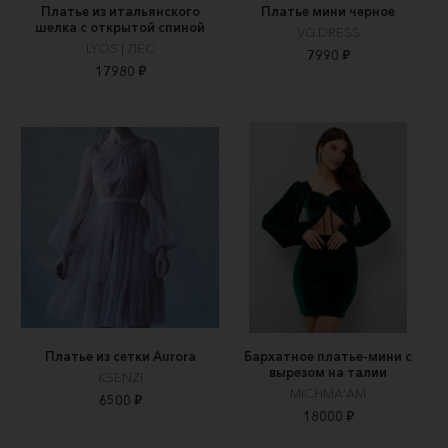
Платье из итальянского
Платье мини черное
шелка с открытой спиной
VG.DRESS
LYOS | ЛЁС
7990 ₽
17980 ₽
Платье из сетки Aurora
Бархатное платье-мини с
вырезом на талии
KSENZI
MICHMA'AM
6500 ₽
18000 ₽