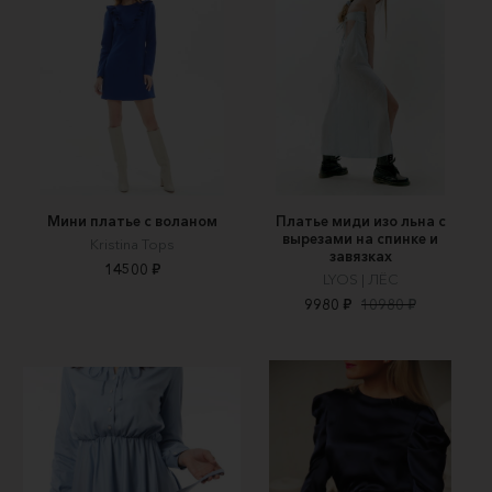
Мини платье с воланом
Платье миди изо льна с
вырезами на спинке и
Kristina Tops
завязках
14500 ₽
LYOS | ЛЁС
9980 ₽
10980 ₽