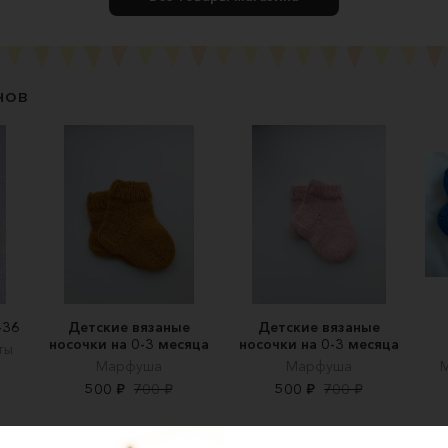
нов
-36
Детские вязаные
Детские вязаные
носочки на 0-3 месяца
носочки на 0-3 месяца
ты
Марфуша
Марфуша
М
500 ₽
700 ₽
500 ₽
700 ₽