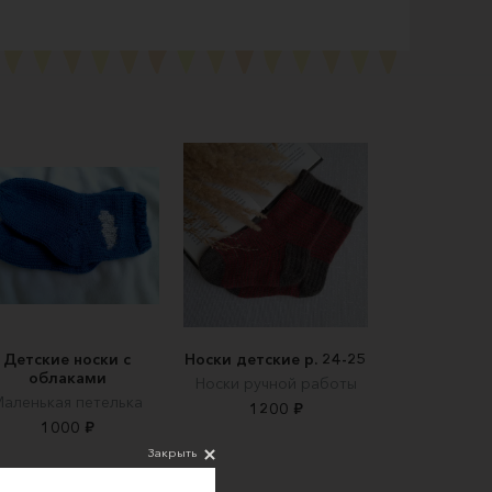
Детские носки с
Носки детские р. 24-25
облаками
Носки ручной работы
аленькая петелька
1200 ₽
1000 ₽
Закрыть