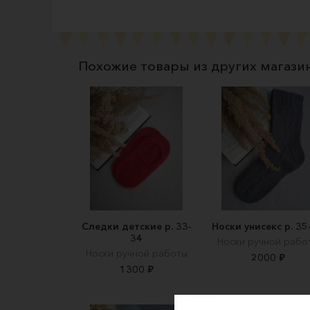
Похожие товары из других магази
Следки детские р. 33-
Носки унисекс р. 35
34
Носки ручной рабо
Носки ручной работы
2000 ₽
1300 ₽