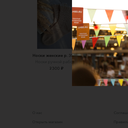
Носки женские р. 35-36
Носки ручной работы
2300 ₽
О нас
Соглаше
Открыть магазин
Правила