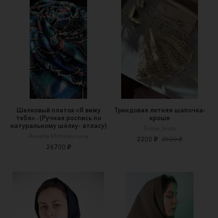
Шелковый платок «Я вижу
Трендовая летняя шапочка-
тебя» . (Ручная роспись по
кроше
натуральному шёлку- атласу)
Toma_knits
Anneta Mstislavovna
2200 ₽
2500 ₽
26700 ₽