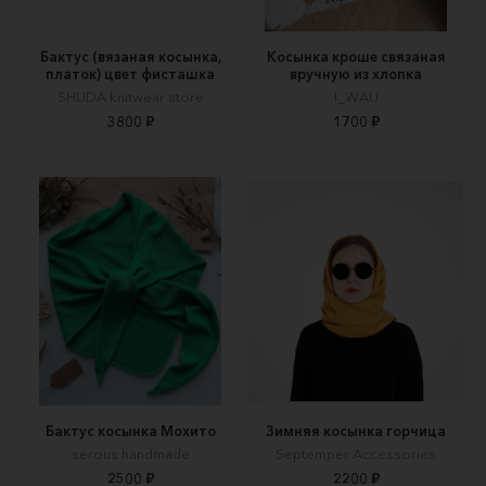
Бактус (вязаная косынка,
Косынка кроше связаная
платок) цвет фисташка
вручную из хлопка
SHUDA knitwear store
I_WAU
3800 ₽
1700 ₽
Бактус косынка Мохито
Зимняя косынка горчица
serous.handmade
Septemper Accessories
2500 ₽
2200 ₽