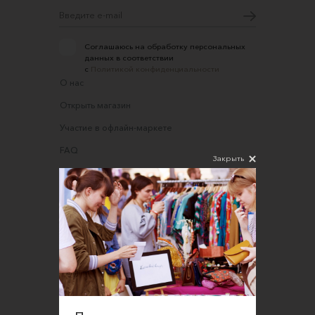
Соглашаюсь на обработку персональных
данных в соответствии
с
Политикой конфиденциальности
О нас
Открыть магазин
Участие в офлайн-маркете
FAQ
Закрыть
Требования к фотографиям
Обратная связь
Соглашение об оказании услуг
Правила сайта
Оферта для продавцов
Оферта для покупателей
Политика конфиденциальности