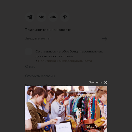
Подпишитесь на новости
Соглашаюсь на обработку персональных
данных в соответствии
с
Политикой конфиденциальности
О нас
Открыть магазин
Закрыть
Участие в офлайн-маркете
FAQ
Требования к фотографиям
Обратная связь
Соглашение об оказании услуг