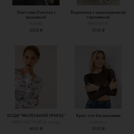
Лонгслив Oversize с
Водолазка с цельнокроеной
вышивкой
горловиной
HURMA
MIRONYUK
8200 ₽
3500 ₽
БОДИ "МАЛЕНЬКИЙ ПРИНЦ"
Кроп-топ без вышивки
ARINA GEORGIEVA design
Seduction
4920 ₽
2500 ₽