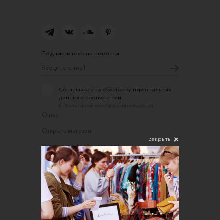
Подпишитесь на новости
Соглашаюсь на обработку персональных
данных в соответствии
с
Политикой конфиденциальности
О нас
Открыть магазин
Закрыть
Участие в офлайн-маркете
FAQ
Требования к фотографиям
Обратная связь
Соглашение об оказании услуг