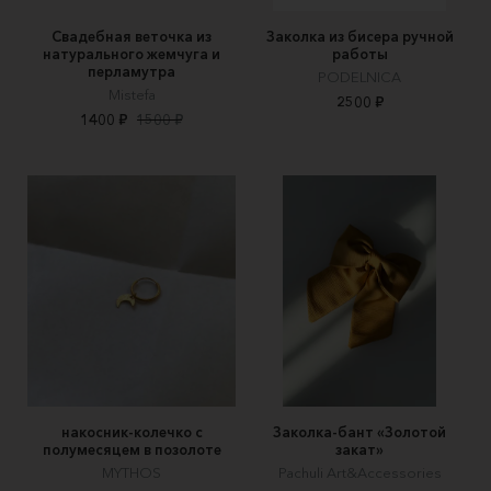
Свадебная веточка из
Заколка из бисера ручной
натурального жемчуга и
работы
перламутра
PODELNICA
Mistefa
2500 ₽
1400 ₽
1500 ₽
накосник-колечко с
Заколка-бант «Золотой
полумесяцем в позолоте
закат»
MYTHOS
Pachuli Art&Accessories