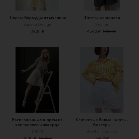
Шорты бермуды из муслина
Шорты из шерсти
Zaseka Design
Recher
3900 ₽
4560 ₽
5800 ₽
Расклешенные шорты из
Хлопковые белые шорты-
хлопкового жаккарда
боксеры
TRU.M
Bowl of cherries
3000 ₽
6500 ₽
3600 ₽