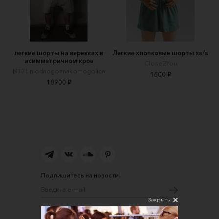
легкие шорты на веревках в
Легкие хлопковые шорты xs/s
асимметричном крое
Close2You
N13L niodnogoznakomogolica
1800 ₽
18900 ₽
Подпишитесь на новости
Закрыть
Соглашаюсь на обработку персональных