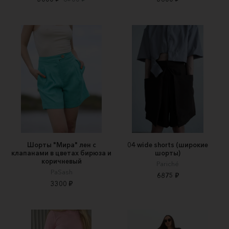
Шорты "Мира" лен с
04 wide shorts (широкие
клапанами в цветах бирюза и
шорты)
коричневый
Pariché
PaSash
6875 ₽
3300 ₽