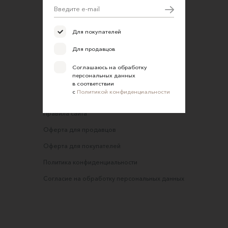
Открыть магазин
Участие в офлайн-маркете
Для покупателей
FAQ
Для продавцов
Требования к фотографиям
Соглашаюсь на обработку
персональных данных
Обратная связь
в соответствии
с
Политикой конфиденциальности
Соглашение об оказании услуг
Правила сайта
Оферта для продавцов
Оферта для покупателей
Политика конфиденциальности
Согласие на обработку персональных данных