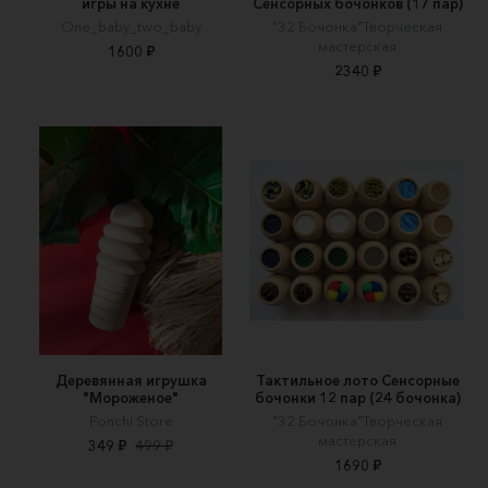
игры на кухне
Сенсорных бочонков (17 пар)
One_baby_two_baby
"32 Бочонка"Творческая
мастерская
1600 ₽
2340 ₽
Деревянная игрушка
Тактильное лото Сенсорные
"Мороженое"
бочонки 12 пар (24 бочонка)
Ponchi Store
"32 Бочонка"Творческая
мастерская
349 ₽
499 ₽
1690 ₽