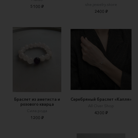
she.jewelry.store
5100 ₽
2400 ₽
Браслет из аметиста и
Серебряный браслет «Капля»
розового кварца
All Over Shop
Сила рода
4300 ₽
1200 ₽