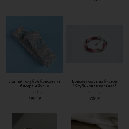
Жатый голубой браслет из
Браслет-жгут из бисера
бисера и бусин
"Клубничная пастила"
tamara_bijou
Сherry
1900 ₽
700 ₽