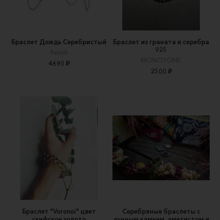
Браслет Дождь Серебристый
Браслет из граната и серебра
925
Fetish
MONOTONE
4690 ₽
2500 ₽
Браслет "Voronoi" цвет
Серебряные браслеты с
скифское золото
лунным камнем, аметистом и