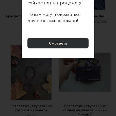
сейчас нет в продаже ;(
Но вам могут понравиться
Браслет с розовым кварцем и
Браслет Созвездие Лев
другие классные товары!
мрамором
ZODIAC BRASLET | ЗОДИАК
Арт-бутик YK
БРАСЛЕТ
1400 ₽
3900 ₽
Смотреть
Браслет из натуральных
Браслет из натуральных
рубинов и граната
камней на шелковой нити.
Розовый.
Fluido