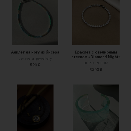
Анклет на ногу из бисера
Браслет с ювелирным
стеклом «Diamond Night»
veravera_jewellery
BLESK ROOM
590 ₽
3200 ₽