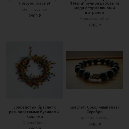
Horovod bracelet
"Пчела" ручной работы из
меди с турмалином и
Geminiscence
цитрином
2800 ₽
Медь и серебро
1700 ₽
Золотистый браслет с
Браслет: Соколиный глаз /
разноцветными бусинами-
Серебро
каплями
Agharta Jewelry
Drama Queen
8400 ₽
6400 ₽