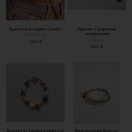
Браслеты из серии «Candy»
Браслет с шармами
-подвесками
SILVER SUN
La Valori
1350 ₽
8900 ₽
Браслет из бисера и жемчуга/
Многорядный браслет