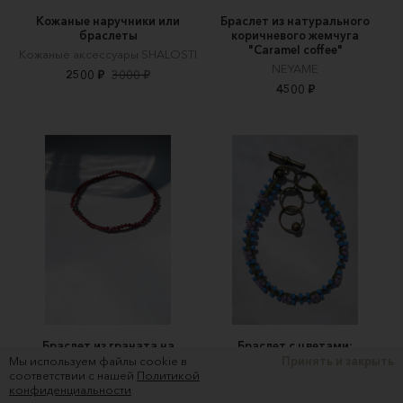
Кожаные наручники или
Браслет из натурального
браслеты
коричневого жемчуга
"Caramel coffee"
Кожаные аксессуары SHALOSTI
NEYAME
2500 ₽
3000 ₽
4500 ₽
Браслет из граната на
Браслет с цветами:
резинке
экозамша, бисер и бронза
Мы используем файлы cookie в
Принять и закрыть
соответствии с нашей
Политикой
Casper Jewels
·S·I·N·G·U·L·A·
конфиденциальности
950 ₽
1500 ₽