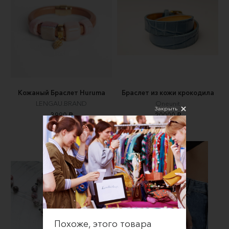
Кожаный Браслет Huruma
Браслет из кожи крокодила
LENGAU.BRAND
Oneunit
Закрыть
3990 ₽
20000 ₽
Похоже, этого товара