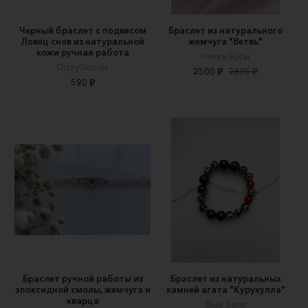
Черный браслет с подвесом
Браслет из натурального
Ловец снов из натуральной
жемчуга "Ветвь"
кожи ручная работа
Нитки Бусы
DizzyGoods
2500 ₽
2875 ₽
590 ₽
Браслет ручной работы из
Браслет из натуральных
эпоксидной смолы, жемчуга и
камней агата "Курукулла"
кварца
Blue Saint