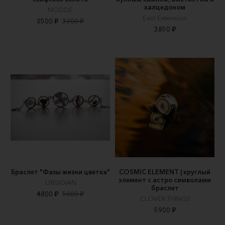
халцедоном
NODDE
East Extension
2500 ₽
3200 ₽
3850 ₽
Браслет "Фазы жизни цветка"
COSMIC ELEMENT | круглый
элемент с астро символами
OBSIDIAN
браслет
4800 ₽
5000 ₽
CLOVER.THINGS
5900 ₽