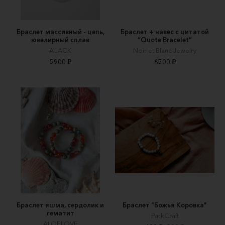
Браслет массивный - цепь,
Браслет + навес с цитатой
ювелирный сплав
“Quote Bracelet”
A’JACK
Noir et Blanc Jewelry
5900 ₽
6500 ₽
Браслет яшма, сердолик и
Браслет "Божья Коровка"
гематит
ParkCraft
ALOELOVE