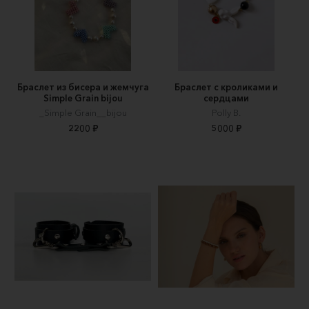
Браслет из бисера и жемчуга
Браслет с кроликами и
Simple Grain bijou
сердцами
_Simple Grain__bijou
Polly B.
2200 ₽
5000 ₽