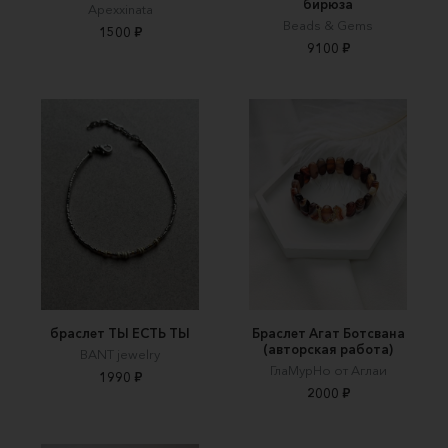
бирюза
Apexxinata
Beads & Gems
1500 ₽
9100 ₽
браслет ТЫ ЕСТЬ ТЫ
Браслет Агат Ботсвана
(авторская работа)
BANT jewelry
ГлаМурНо от Аглаи
1990 ₽
2000 ₽