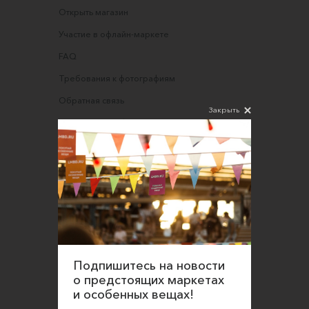
Открыть магазин
Участие в офлайн-маркете
FAQ
Требования к фотографиям
Обратная связь
Закрыть
Соглашение об оказании услуг
Правила сайта
Оферта для продавцов
Оферта для покупателей
Политика конфиденциальности
Согласие на обработку персональных данных
Подпишитесь на новости
о предстоящих маркетах
и особенных вещах!