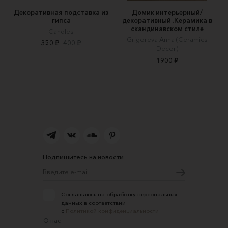
Декоративная подставка из
Домик интерьерный/
гипса
декоративный .Керамика в
скандинавском стиле
Candles
Grigoreva Anna (Ceramics
350 ₽
400 ₽
Decor)
1900 ₽
Подпишитесь на новости
Соглашаюсь на обработку персональных
данных в соответствии
с
Политикой конфиденциальности
О нас