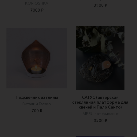
KORЮSHKA
3500 ₽
7000 ₽
Подсвечник из глины
САТУС (авторская
стеклянная платформа для
Виталий Глазко
свечей и Пало Санто)
700 ₽
MERU арт фьюзинг
3500 ₽