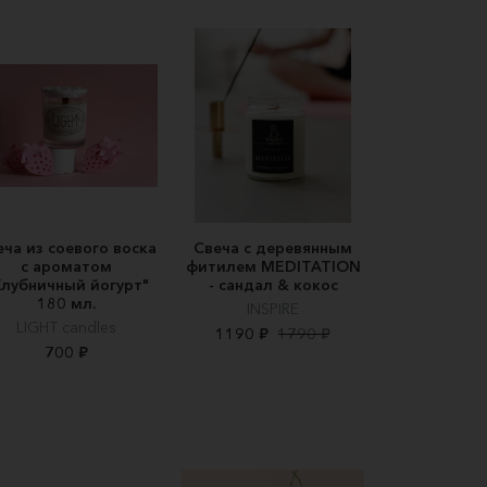
еча из соевого воска
Свеча с деревянным
с ароматом
фитилем MEDITATION
Клубничный йогурт"
- сандал & кокос
180 мл.
INSPIRE
LIGHT candles
1190 ₽
1790 ₽
700 ₽