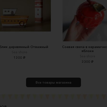
блик деревянный Отважный
Соевая свеча в керамиче
яблоке
Sea shore
Sea shore
1200 ₽
2300 ₽
Все товары магазина
нов