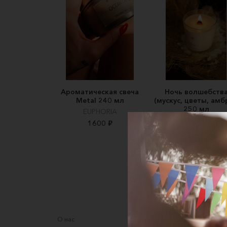
Ароматическая свеча
Ночь волшебств
Metal 240 мл
(мускус, цветы, амб
250 мл
EUPHORIA
Internum Lumen
1600 ₽
1500 ₽
О нас
Соглаше