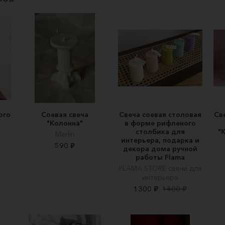
ого
Соевая свеча
Свеча соевая столовая
Св
"Колонна"
в форме рифленого
столбика для
"
Merlin
интерьера, подарка и
590 ₽
декора дома ручной
работы Flama
FLAMA STORE cвечи для
интерьера
1300 ₽
1400 ₽