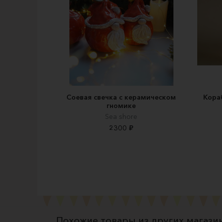
Соевая свечка с керамическом
Кора
гномике
Sea shore
2300 ₽
Похожие товары из других магази