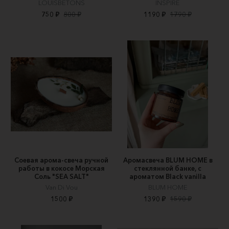
LOUISBETONS
INSPIRE
750 ₽
800 ₽
1190 ₽
1790 ₽
Соевая арома-свеча ручной
Аромасвеча BLUM HOME в
работы в кокосе Морская
стеклянной банке, с
Соль "SEA SALT"
ароматом Black vanilla
Van Di Vou
BLUM HOME
1500 ₽
1390 ₽
1590 ₽