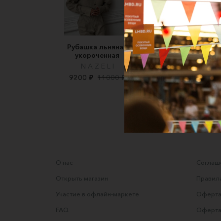
Рубашка льняная
Рубашка бойфренда
укороченная
высокий рост. Цв
миндаль
N A Z E L I
RKV.WEAR
9200 ₽
11000 ₽
6800 ₽
О нас
Соглаше
Открыть магазин
Правила
Участие в офлайн-маркете
Оферта
FAQ
Оферта