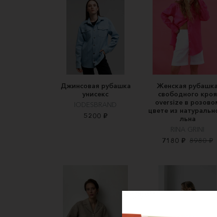
Джинсовая рубашка
Женская рубашк
унисекс
свободного кроя
oversize в розово
IODESBRAND
цвете из натуральн
5200 ₽
льна
RINA GRINI
7180 ₽
8980 ₽