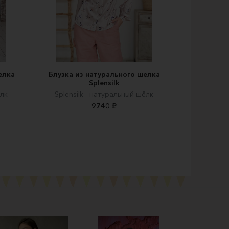
елка
Блузка из натурального шелка
Splensilk
ёлк
Splensilk - натуральный шёлк
9740 ₽