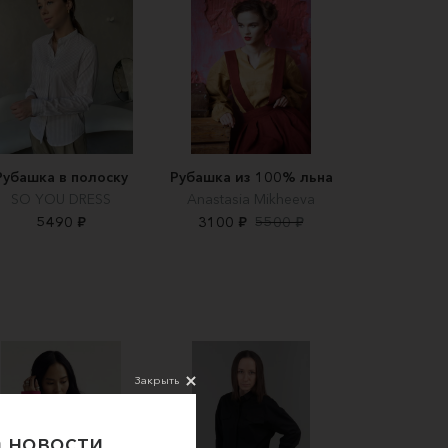
Рубашка в полоску
Рубашка из 100% льна
SO YOU DRESS
Anastasia Mikheeva
5490 ₽
3100 ₽
5500 ₽
Закрыть
 новости