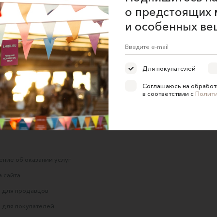
о предстоящих 
и особенных ве
 на
Рубашка свободного
Голубая рубашка с
ет
кроя из вискозы и
объемными рукавами
льна, ореховая
TRU.M
Для покупателей
segodnya doma
4300 ₽
5400 ₽
6690 ₽
Соглашаюсь на обработ
в соответствии с
Полит
ние об оказании услуг
 сайта
 для продавцов
 для покупателей