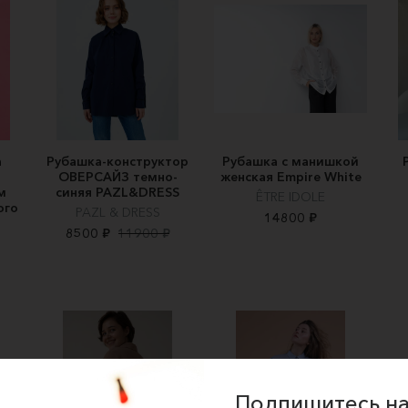
а
Рубашка-конструктор
Рубашка с манишкой
ОВЕРСАЙЗ темно-
женская Empire White
м
синяя PAZL&DRESS
ÊTRE IDOLE
ого
PAZL & DRESS
14800 ₽
8500 ₽
11900 ₽
Подпишитесь на