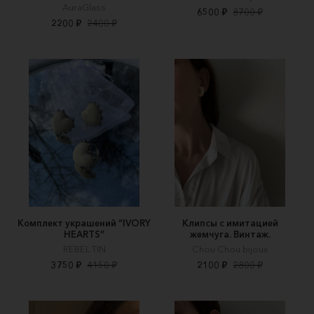
AuraGlass
6500 ₽
8700 ₽
2200 ₽
2400 ₽
Комплект украшений “IVORY
Клипсы с имитацией
HEARTS”
жемчуга. Винтаж.
REBEL TIN
Chou Chou bijoux
3750 ₽
4150 ₽
2100 ₽
2800 ₽