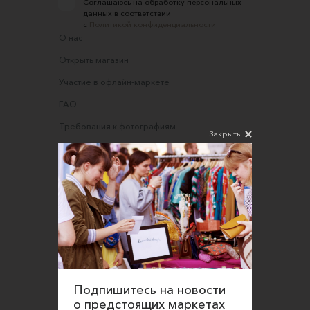
Соглашаюсь на обработку персональных
данных в соответствии
с
Политикой конфиденциальности
О нас
Открыть магазин
Участие в офлайн-маркете
FAQ
Требования к фотографиям
Закрыть
Обратная связь
Соглашение об оказании услуг
Правила сайта
Оферта для продавцов
Оферта для покупателей
Политика конфиденциальности
Согласие на обработку персональных данных
Подпишитесь на новости
о предстоящих маркетах