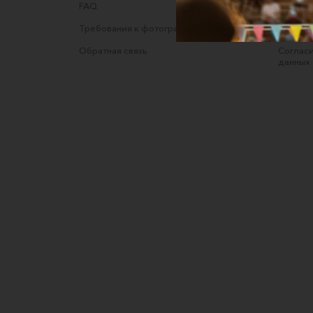
FAQ
Оферта
Требования к фотографиям
Полити
Обратная связь
Согласи
данных