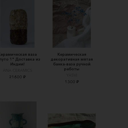
Керамическая ваза
Керамическая
луто 1" Доставка из
декоративная мятая
Индии!
банка-ваза ручной
работы
ANA CERAMICS
YASVI
21600 ₽
1300 ₽