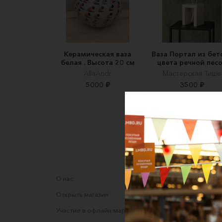
Керамическая ваза
Ваза Портал из бет
белая . Высота 20 см
цвета речной пес
AllaAndr
Мастерская Тише
5000 ₽
3500 ₽
О нас
Соглаше
Открыть магазин
Правила
Участие в офлайн-маркете
Оферта