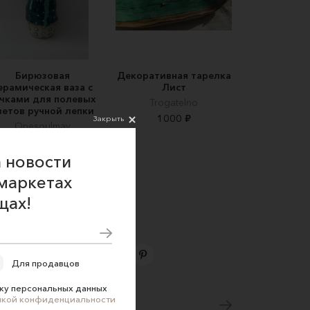
Бирюзовая
Декоративная тарелка
ерамическая ваза с
Лист
чками для полевых
Trogatelno
ветов ручной лепки
1000 ₽
Закрыть
Onesoulmay
7000 ₽
 новости
маркетах
щах!
Для продавцов
Подпишитесь на новости
ку персональных данных
икой конфиденциальности