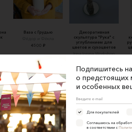
она
Ваза с Грудью
Декоративная
ок
скульптура "Рука" с
к
Фёдор и Фёкла
углублением для
ру
4500 ₽
цветов и сухоцветов
ц
Irina Ionina Workshop
19000 ₽
Подпишитесь на
о предстоящих 
и особенных ве
ние об оказании услуг
Для покупателей
 сайта
Соглашаюсь на обработ
 для продавцов
в соответствии с
Полит