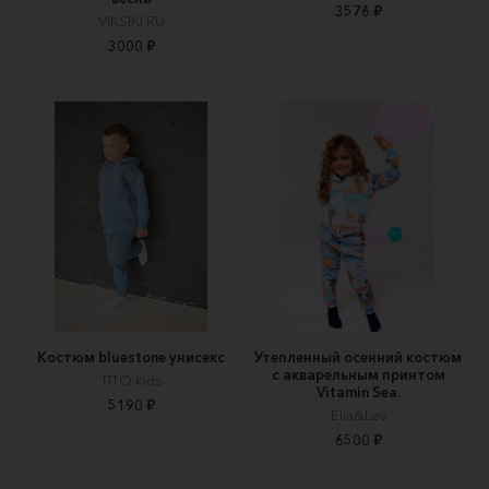
3576 ₽
VIKSIKI.RU
3000 ₽
Костюм bluestone унисекс
Утепленный осенний костюм
с акварельным принтом
TITO kids
Vitamin Sea.
5190 ₽
Élia&Lev
6500 ₽