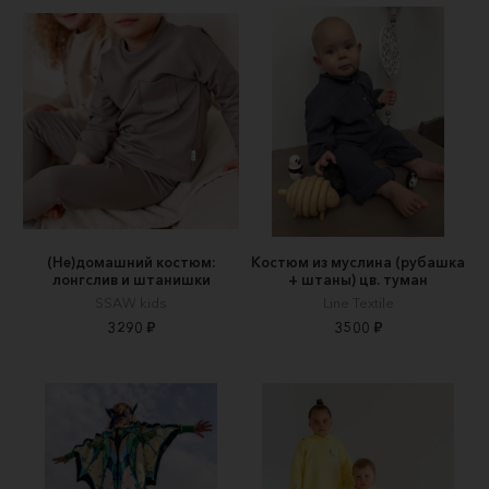
(Не)домашний костюм:
Костюм из муслина (рубашка
лонгслив и штанишки
+ штаны) цв. туман
SSAW kids
Line Textile
3290 ₽
3500 ₽