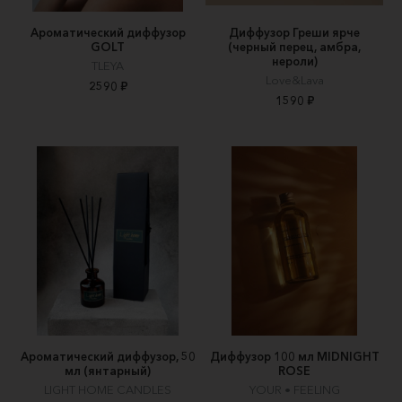
Ароматический диффузор
Диффузор Греши ярче
GOLT
(черный перец, амбра,
нероли)
TLEYA
Love&Lava
2590 ₽
1590 ₽
Ароматический диффузор, 50
Диффузор 100 мл MIDNIGHT
мл (янтарный)
ROSE
LIGHT HOME CANDLES
YOUR • FEELING