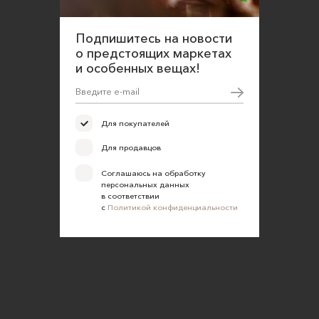
Оферта для продавцов
Подпишитесь на новости
Оферта для покупателей
о предстоящих маркетах
и особенных вещах!
Политика конфиденциальности
Согласие на обработку персональных данных
Для покупателей
Для продавцов
Соглашаюсь на обработку
персональных данных
в соответствии
с
Политикой конфиденциальности