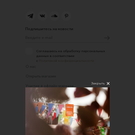
Подпишитесь на новости
Соглашаюсь на обработку персональных
данных в соответствии
с
Политикой конфиденциальности
О нас
Открыть магазин
Закрыть
Участие в офлайн-маркете
FAQ
Требования к фотографиям
Обратная связь
Соглашение об оказании услуг
Правила сайта