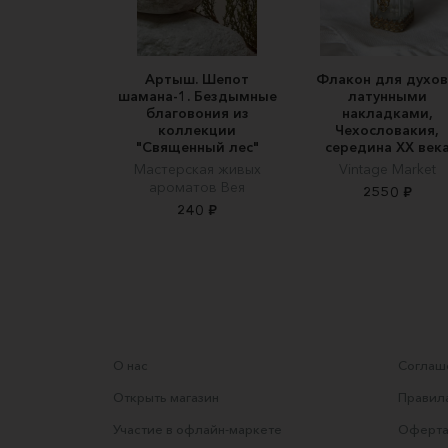
Артыш. Шепот
Флакон для духов
шамана-1. Бездымные
латунными
благовония из
накладками,
коллекции
Чехословакия,
"Священный лес"
середина XX век
Мастерская живых
Vintage Market
ароматов Вея
2550 ₽
240 ₽
О нас
Соглаше
Открыть магазин
Правила
Участие в офлайн-маркете
Оферта