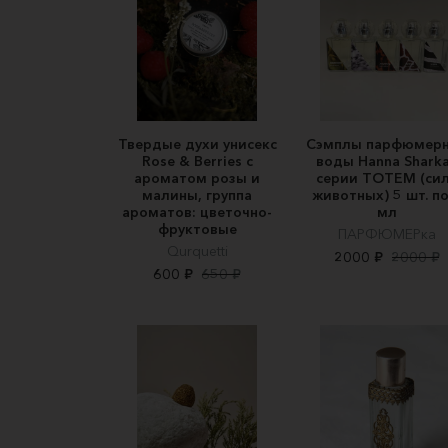
Твердые духи унисекс
Сэмплы парфюмер
Rose & Berries с
воды Hanna Shark
ароматом розы и
серии ТОТЕМ (си
малины, группа
животных) 5 шт. по
ароматов: цветочно-
мл
фруктовые
ПАРФЮМЕРка
Qurquetti
2000 ₽
2000 ₽
600 ₽
650 ₽