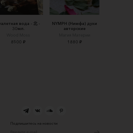
уалетная вода - 北 -
NYMPH (Нимфа) духи
30мл.
авторские
Wood Moss
Магия Материи
8500 ₽
1880 ₽
Подпишитесь на новости