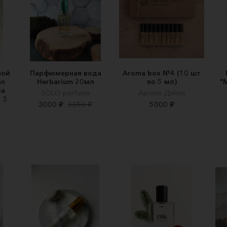
ной
Парфюмерная вода
Aroma box №4 (10 шт
an
Herbarium 20мл
по 5 мл)
"
ла
SOLO perfume
Арома Дэйли
 3
3000 ₽
3350 ₽
5000 ₽