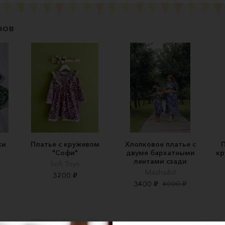
нов
ки
Платье с кружевом
Хлопковое платье с
П
"Софи"
двумя бархатными
кр
лентами сзади
Sofi Toys
Masha&Я
3200 ₽
3400 ₽
4000 ₽