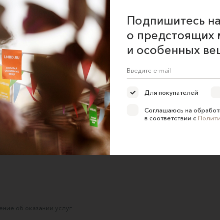
Подпишитесь на
о предстоящих 
и особенных ве
Для покупателей
 из
Детское платье из
Комплект для девочки
Пл
им
муслина на пуговицах
YOUR_MOCCS
а
Соглашаюсь на обработ
PaSash
1900 ₽
в соответствии с
Полит
4800 ₽
ние об оказании услуг