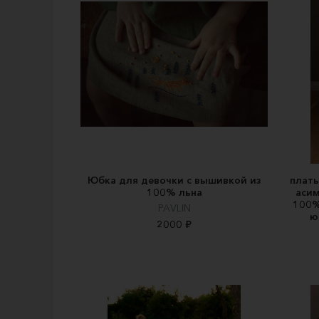
Юбка для девочки с вышивкой из
плать
100% льна
асим
100%
PAVLIN
ю
2000 ₽