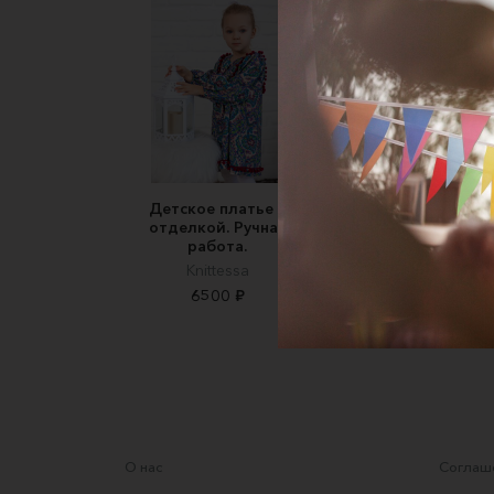
Детское платье с
Платье для девочки
отделкой. Ручная
хлопка с авторск
работа.
принтом - Сказк
Knittessa
МЕЧТАЙ. ЛЕТАЙ.
6500 ₽
3450 ₽
О нас
Соглаше