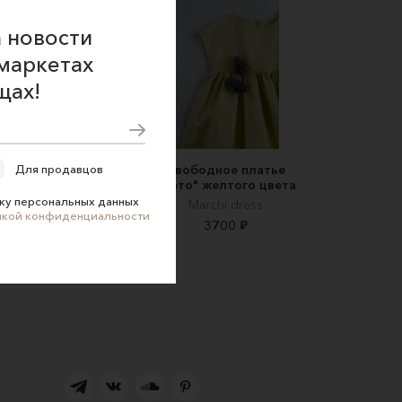
 новости
маркетах
щах!
Для продавцов
атье с цветами LILA
Свободное платье
FLOWER
"Лето" желтого цвета
ку персональных данных
POLUSHA
Marchi dress
икой конфиденциальности
6900 ₽
3700 ₽