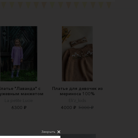
латье "Лаванда" с
Платье для девочек из
ужевным манжетом
мериноса 100%
La petite Lucie
Eli’z_kids
6300 ₽
4000 ₽
5000 ₽
Закрыть