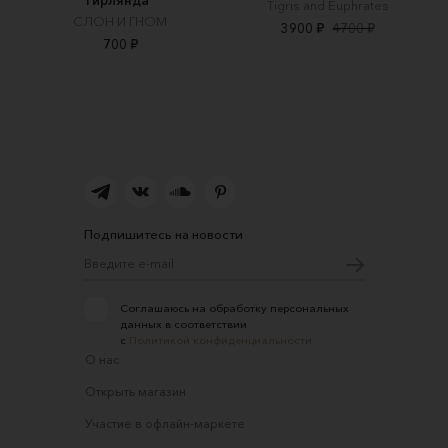
гирлянда"
Tigris and Euphrates
СЛОН И ГНОМ
3900 ₽
4700 ₽
700 ₽
Подпишитесь на новости
Соглашаюсь на обработку персональных
данных в соответствии
с
Политикой конфиденциальности
О нас
Открыть магазин
Участие в офлайн-маркете