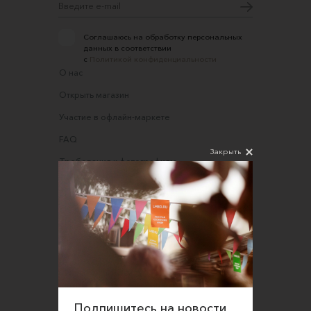
Соглашаюсь на обработку персональных
данных в соответствии
с
Политикой конфиденциальности
О нас
Открыть магазин
Участие в офлайн-маркете
FAQ
Закрыть
Требования к фотографиям
Обратная связь
Соглашение об оказании услуг
Правила сайта
Оферта для продавцов
Оферта для покупателей
Политика конфиденциальности
Подпишитесь на новости