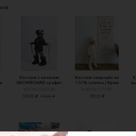
нов
,
Костюм с начесом
Костюм оверсайз из
К
а
SNOWBOARD графит
100% хлопка | Крем
вы
KOOKOOSHON
BARASH STORE
5500 ₽
7000 ₽
7200 ₽