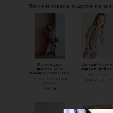
Похожие товары из других магази
Костюм двух
Детский костюм
предметный со
шорты и футболк
съемными элементами
mamamarka
MirAdel одежда для
3450 ₽
3900 ₽
девочек
5900 ₽