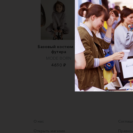
Базовый костюм из
Костюм для мальч
футера
со съемными звезд
MODE BORN
Шиворот-навывор
4650 ₽
6200 ₽
О нас
Соглаше
Открыть магазин
Правила