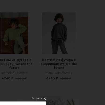
остюм из футера с
Костюм из футера с
шивкой: we are the
вышивкой: we are the
future
future
mamirkids.clothes
mamirkids.clothes
4240 ₽
5300 ₽
4240 ₽
5300 ₽
Закрыть