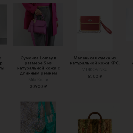
и
Сумочка Lomay в
Маленькая сумка из
р
размере S из
натуральной кожи КРС.
ты
натуральной кожи c
V DIKOVINKU
длинным ремнем
6500 ₽
Mila Kosar
30900 ₽