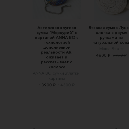
Авторская круглая
Вязаная сумка Луна
сумка "Меркурий" c
хлопка с двумя
картиной ANNA BO c
ручками из
технологией
натуральной кож
дополненной
Маша Вяжет
реальности AR,
4600 ₽
5750 ₽
оживает и
рассказывает о
космосе
ANNA BO сумки ,платки,
картины
13900 ₽
14300 ₽