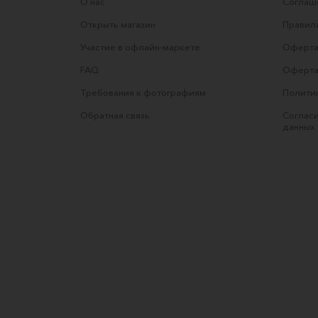
О нас
Соглаше
Открыть магазин
Правила
Участие в офлайн-маркете
Оферта
FAQ
Оферта
Требования к фотографиям
Полити
Обратная связь
Согласи
данных