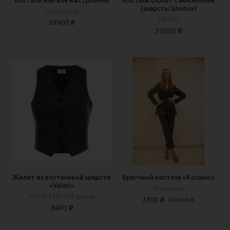
Костюм Мягкое настроение
Костюм DERBY с вензелями
(шерсть/хлопок)
2mymoods
DERBY
29900 ₽
30000 ₽
Жилет из костюмной шерсти
Брючный костюм «Космос»
«Valeri»
Tsepeleva
VELVET HEART atelier
7800 ₽
15600 ₽
8490 ₽