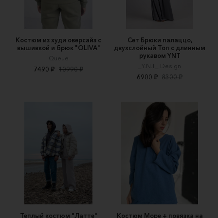
Костюм из худи оверсайз с
Сет Брюки палаццо,
вышивкой и брюк "OLIVA"
двухслойный Топ с длинным
рукавом YNT
Queue
_Y.N.T_ Design
7490 ₽
10990 ₽
6900 ₽
8300 ₽
Теплый костюм "Латте"
Костюм Море + повязка на