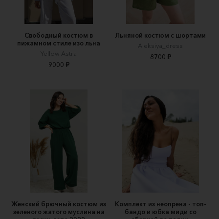
Свободный костюм в
Льняной костюм с шортами
пижамном стиле изо льна
Aleksiya_dress
Yellow Astra
8700 ₽
9000 ₽
Женский брючный костюм из
Комплект из неопрена - топ-
зеленого жатого муслина на
бандо и юбка миди со