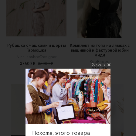
Рубашка с чашками и шорты
Комплект из топа на лямках с
Гармошка
вышивкой и фактурной юбки
миди
NinaLapshovDesigner
ReoRhoeo
27600 ₽
28000 ₽
Закрыть
16000 ₽
Похоже, этого товара