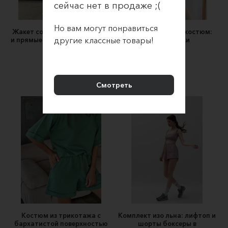
сейчас нет в продаже ;(
Но вам могут понравиться
Жакет со спущенным плечом
Женский бежевый костюм:
другие классные товары!
и прямые брюки со встречной
жилет, брюки
складкой
Sava Mari
MIRONYUK
14500 ₽
18000 ₽
Смотреть
Костюм из трикотажа с
Комплект изо льна: лифтоп и
бархатистой поверхностью
шорты боксеры в