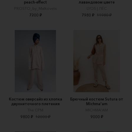
peach-effect
лавандовом цвете
PROSTO_by_Malkovets
LYOS | ЛЁС
7200 ₽
7980 ₽
11980 ₽
Костюм оверсайз из хлопка
Брючный костюм Sutura от
двухниточного плетения
Michma'am
The CPM
MICHMA'AM
9800 ₽
12000 ₽
9000 ₽