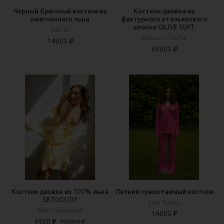
Черный брючный костюм из
Костюм-двойка из
умягченного льна
фактурного итальянского
хлопка OLIVE SUIT
DJUTA
Maison Cha.Ra
14000 ₽
60000 ₽
Костюм двойка из 100% льна
Летний трикотажный костюм
SET003/03
Lida Tsoka
M&G all natural
14000 ₽
9900 ₽
10350 ₽