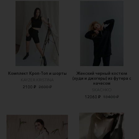
Комплект Кроп-Топ и шорты
Женский черный костюм
(худи и джогеры) из футера с
KAYZER.KRISTINA
начесом
2100 ₽
2600 ₽
SKACHKO
12060 ₽
13400 ₽