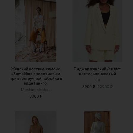
Женский костюм-кимоно
Пиджак женский // цвет:
«Sumakku» с золотистым
пастельно-желтый
принтом ручной набойки в
TRI
виде Гинкго.
8900 ₽
12900 ₽
Moshimi clothes
8000 ₽