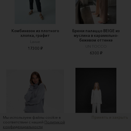
Комбинезон из плотного
Брюки палаццо BEIGE из
хлопка, графит
муслина в карамельно-
бежевом оттенке
Lavue
UN TOCCO
17300 ₽
6300 ₽
Мы используем файлы cookie в
Принять и закрыть
соответствии с нашей
Политикой
конфиденциальности