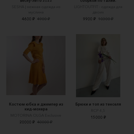
весну-лето 2022
сборкой по талии.
SESHA | нежная одежда из
LIGHTOUTFIT - одежда для
муслина
двоих
4600 ₽
4900 ₽
9900 ₽
10300 ₽
Костюм юбка и джемпер из
Брюки и топ из тенселя
кид-мохера
RCP 4,5
MOTORINA OLGA Exclusive
15000 ₽
20000 ₽
40000 ₽