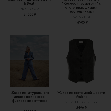
& Death
"Космос и геометрия" с
отстегивающимися
NOT TODAY
треугольниками
35000 ₽
NATA VINDI
18500 ₽
Жакет из натурального
Жилет из костюмной шерсти
дикого шелка серо-
«Valeri»
фиолетового оттенка
VELVET HEART atelier
Lintu
8490 ₽