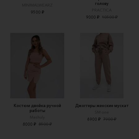
голову
MINIMALWEARZ
PRACTICA
9500 ₽
9000 ₽
10500 ₽
Костюм двойка ручной
Джоггеры женские мускат
работы
SM one
Mashuly
6900 ₽
7900 ₽
8000 ₽
8500 ₽