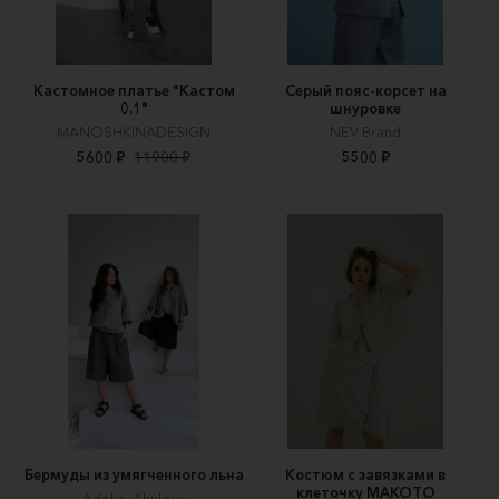
Кастомное платье "Кастом
Серый пояс-корсет на
0.1"
шнуровке
MANOSHKINADESIGN
NEV Brand
5600 ₽
11900 ₽
5500 ₽
Бермуды из умягченного льна
Костюм с завязками в
клеточку МАКОТО
Adelia_Akulova