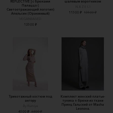
REFLECTIVE ] с брюками
шалевым воротником
Палаццо (
N A Z E L I
Светоотражающий логотип)
11500 ₽
13500 ₽
Апельсин (Оранжевый)
VEGANBASED
12500 ₽
Трикотажный костюм под
Комплект женский платье-
ангору
туника + брюки из ткани
Принц Гальский от Masha
By Rumiya
Leonova.
4500 ₽
6800 ₽