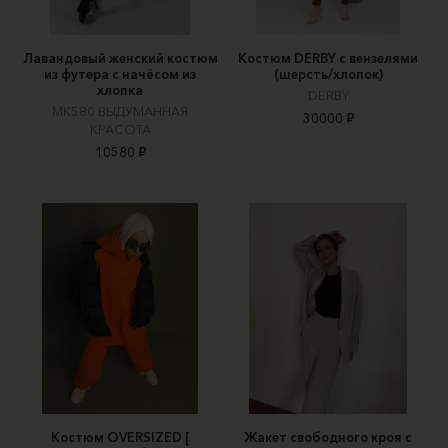
Лавандовый женский костюм
Костюм DERBY с вензелями
из футера с начёсом из
(шерсть/хлопок)
хлопка
DERBY
MK580 ВЫДУМАННАЯ
30000 ₽
КРАСОТА
10580 ₽
Костюм OVERSIZED [
Жакет свободного кроя с