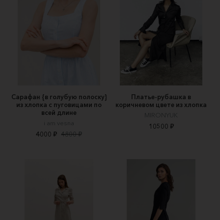
Сарафан {в голубую полоску}
Платье-рубашка в
из хлопка с пуговицами по
коричневом цвете из хлопка
всей длине
MIRONYUK
i am vesna
10500 ₽
4000 ₽
4800 ₽