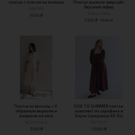
платье с поясом на кнопках
Платье льняное оверсайз.
Вкусный зефир
НАИТИЕ
Kokon baby
5500 ₽
5900 ₽
9600 ₽
Платье из вискозы с V-
ODE TO SUMMER платье-
образным вырезом и
комплект из сарафана и
разрезом на ноге
блузы (предзаказ XS-XL)
MODI Brand
TACTILITY
7000 ₽
13000 ₽