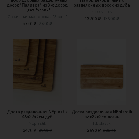
досок "Палитра" из 3-х досок.
разделочных досок из дуба
Цвет "уголь"
maxxivanov
Столярная мастерская "Ясень"
13700 ₽
13900 ₽
5750 ₽
9750 ₽
Доска разделочная NEplastik
Доска разделочная NEplastik
46х27х2см дуб
58х29х2см ясень
NEplastik
NEplastik
2470 ₽
2960 ₽
2690 ₽
3220 ₽