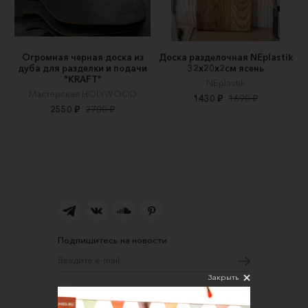
Огромная черная доска из
Доска разделочная NEplastik
дуба для разделки и подачи
32х20х2см ясень
"KRAFT"
NEplastik
Мастерская HOLYWOOD
1430 ₽
1690 ₽
2550 ₽
2700 ₽
Подпишитесь на новости
Закрыть
Соглашаюсь на обработку персональных
данных в соответствии