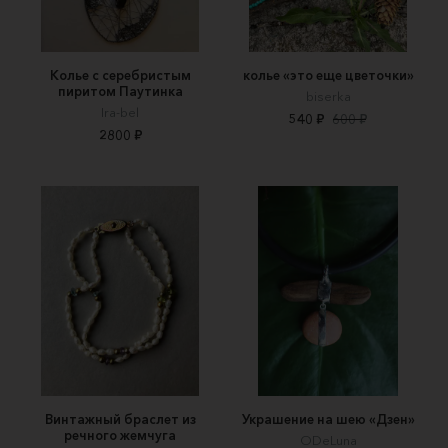
Колье с серебристым
колье «это еще цветочки»
пиритом Паутинка
biserka
Ira-bel
540 ₽
600 ₽
2800 ₽
Винтажный браслет из
Украшение на шею «Дзен»
речного жемчуга
ODeLuna