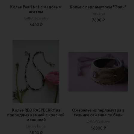
Колье Pearl №1 с медовым
Колье с перламутром "Эрин"
агатом
Terlisiya
Kallet Jewelry
7800 ₽
6400 ₽
Колье RED RASPBERRY из
Ожерелье из перламутра в
природных камней с красной
технике сажение по бели
малинкой
DRAWzdova
Lucky hugs
18000 ₽
3500 ₽