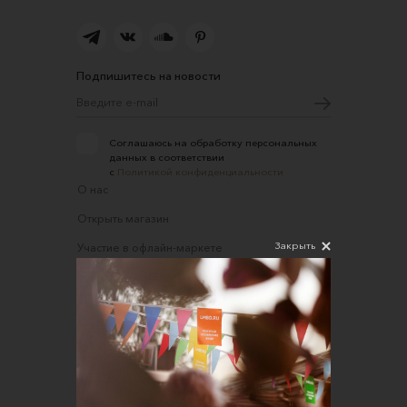
Подпишитесь на новости
Соглашаюсь на обработку персональных
данных в соответствии
с
Политикой конфиденциальности
О нас
Открыть магазин
Закрыть
Участие в офлайн-маркете
FAQ
Требования к фотографиям
Обратная связь
Соглашение об оказании услуг
Правила сайта