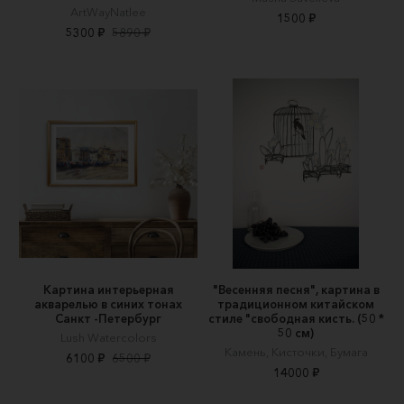
ArtWayNatlee
1500 ₽
5300 ₽
5890 ₽
Картина интерьерная
"Весенняя песня", картина в
акварелью в синих тонах
традиционном китайском
Санкт -Петербург
стиле "свободная кисть. (50 *
50 см)
Lush Watercolors
Камень, Кисточки, Бумага
6100 ₽
6500 ₽
14000 ₽