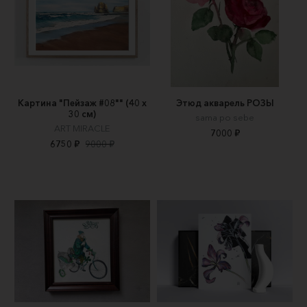
Картина "Пейзаж #08"" (40 х
Этюд акварель РОЗЫ
30 см)
sama po sebe
ART MIRACLE
7000 ₽
6750 ₽
9000 ₽