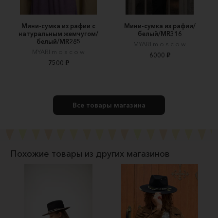
Мини-сумка из рафии с
Мини-сумка из рафии/
натуральным жемчугом/
белый/MR316
белый/MR285
MYARI m o s c o w
MYARI m o s c o w
6000 ₽
7500 ₽
Все товары магазина
Похожие товары из других магазинов