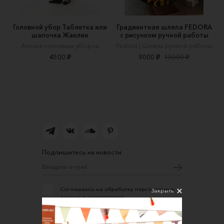
Головной убор Таблетка или
Градиентная шляпа FEDORA
шапочка Жаклин
с рисунком ручной работы
Ателье головных уборов
Fedorá | Шляпы ручной работы
4500 ₽
9000 ₽
13000 ₽
Подпишитесь на новости
Соглашаюсь на обработку персональных
Закрыть
данных в соответствии
с
Политикой конфиденциальности
О нас