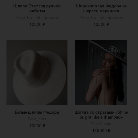
Шляпа Стетсон ручной
Широкополая Федора из
работы
шерсти мериноса
Poke_bonnet_moscow
Poke_bonnet_moscow
12500 ₽
12500 ₽
Белые шляпы Федора
Шляпа со стразами «Shine
bright like a diamond»
Sava_hats
The Olesia
10000 ₽
135000 ₽