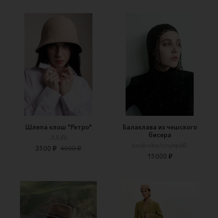
Шляпа клош "Ретро"
Балаклава из чешского
бисера
JULIRI
soulrobe/соулро́б
3500 ₽
4000 ₽
15000 ₽