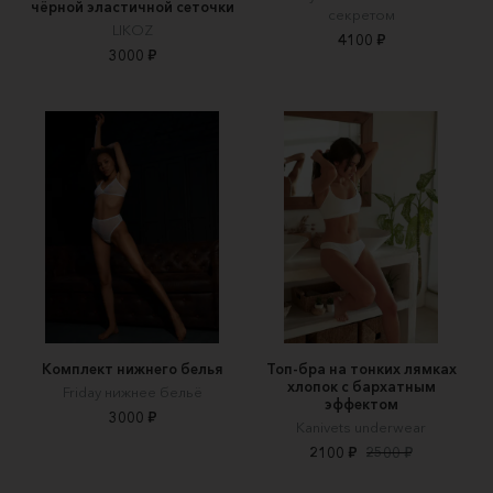
чёрной эластичной сеточки
секретом
LIKOZ
4100 ₽
3000 ₽
Комплект нижнего белья
Топ-бра на тонких лямках
хлопок с бархатным
Friday нижнее бельё
эффектом
3000 ₽
Kanivets underwear
2100 ₽
2500 ₽