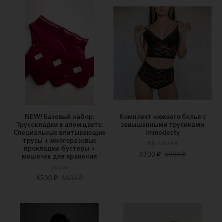
NEW! Базовый набор.
Комплект нижнего белья с
Трусокладки в алом цвете:
завышенными трусиками
Специальные впитывающие
Immodesty
трусы + многоразовые
My Circea
прокладки-бустеры +
3300 ₽
6000 ₽
мешочек для хранения
yoyuu
6500 ₽
6600 ₽