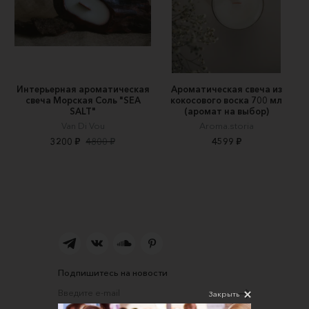
Интерьерная ароматическая
Ароматическая свеча из
свеча Морская Соль "SEA
кокосового воска 700 мл
SALT"
(аромат на выбор)
Van Di Vou
Aroma.storia
3200 ₽
4800 ₽
4599 ₽
Подпишитесь на новости
Закрыть