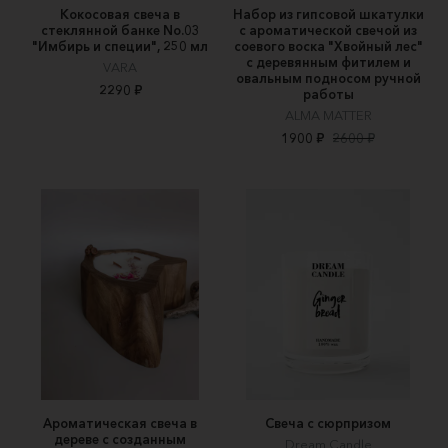
Кокосовая свеча в
Набор из гипсовой шкатулки
стеклянной банке No.03
с ароматической свечой из
"Имбирь и специи", 250 мл
соевого воска "Хвойный лес"
с деревянным фитилем и
VARA
овальным подносом ручной
2290 ₽
работы
ALMA MATTER
1900 ₽
2600 ₽
Ароматическая свеча в
Свеча с сюрпризом
дереве с созданным
Dream Candle