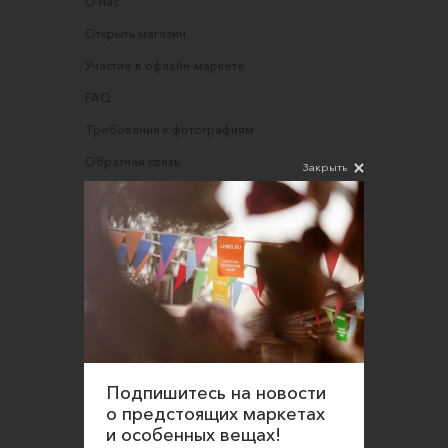
О нас
Открыть магазин
Участие в офлайн-маркете
FAQ
Требования к фотографиям
Обратная связь
Закрыть
Соглашение об оказании услуг
Правила сайта
Оферта для продавцов
Оферта для покупателей
Политика конфиденциальности
Согласие на обработку персональных данных
Подпишитесь на новости
о предстоящих маркетах
и особенных вещах!