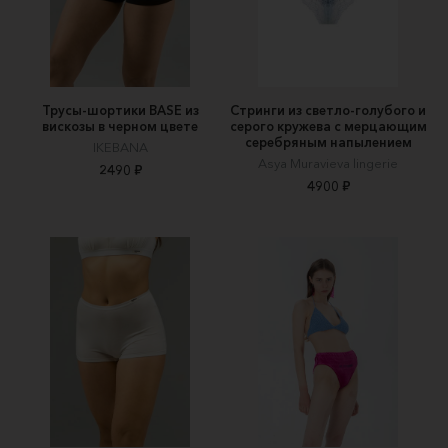
Трусы-шортики BASE из
Стринги из светло-голубого и
вискозы в черном цвете
серого кружева с мерцающим
серебряным напылением
IKEBANA
Asya Muravieva lingerie
2490 ₽
4900 ₽