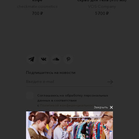
checkmate.cosmetics
VOS Company
700 ₽
5700 ₽
Подпишитесь на новости
Соглашаюсь на обработку персональных
данных в соответствии
с
Политикой конфиденциальности
Закрыть
О нас
Открыть магазин
Участие в офлайн-маркете