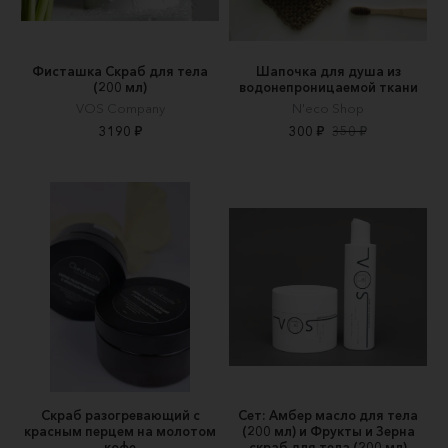
Фисташка Скраб для тела
Шапочка для душа из
(200 мл)
водонепроницаемой ткани
VOS Company
N'eco Shop
3190 ₽
300 ₽
350 ₽
Скраб разогревающий с
Сет: Амбер масло для тела
красным перцем на молотом
(200 мл) и Фрукты и Зерна
кофе
скраб для тела (200 мл)