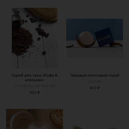
Скраб для тела «Кофе &
Твёрдый кокосовый скраб
апельсин»
DUANN
COSMETICS BY NATURE
450 ₽
480 ₽