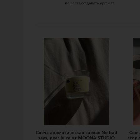
перестают давать аромат.
Свеча ароматическая соевая No bad
Свеч
says, pear juice от MOONA STUDIO
stop 