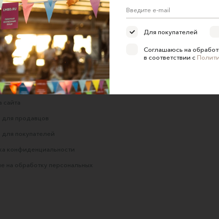
1250 ₽
Для покупателей
Соглашаюсь на обработ
в соответствии с
Полит
ние об оказании услуг
 сайта
 для продавцов
 для покупателей
ка конфиденциальности
е на обработку персональных