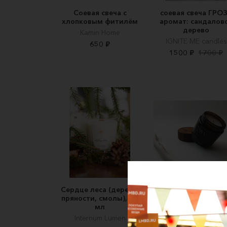
Соевая свеча с
соевая свеча ГРО
хлопковым фитилём
аромат: сандалов
дерево
Kamin Home
IGNITE ME candles
650 ₽
1500 ₽
1700 ₽
Сердце леса (дерево,
Кокосовая свеча 
пряности, смолы), 80
стеклянной банк
мл
No.01 "Табак и
специи", 100 мл
Internum Lumen
VARA