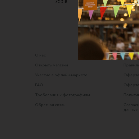
700 ₽
1290 ₽
О нас
Соглаше
Открыть магазин
Правила
Участие в офлайн-маркете
Оферта
FAQ
Оферта
Требования к фотографиям
Полити
Обратная связь
Согласи
данных