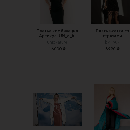
Платье комбинация
Платье-сетка со
Артикул: UN_d_bl
стразами
UnicNature
by_PAN
16000 ₽
6990 ₽