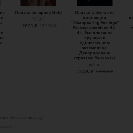
из
Платье вечернее Gold
Платье Universe из
го
коллекции
к
POSHE
ы
“Disappearing Feelings”.
12500 ₽
15000 ₽
Размер oversized 42-
м
го
44. Выполненное
ое
вручную в
ро
единственном
экземпляре.
Декорировано
стразами Swarovski.
TimShee
52000 ₽
57000 ₽
ние об оказании услуг
 сайта