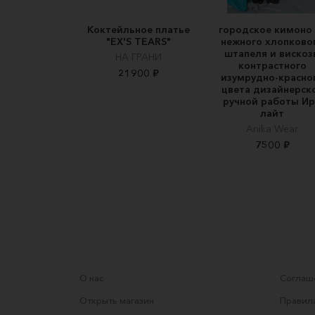
Коктейльное платье
городское кимоно 
"EX'S TEARS"
нежного хлопково
штапеля и вискоз
НА ГРАНИ
контрастного
21900 ₽
изумрудно-красно
цвета дизайнерск
ручной работы И
лайт
Anika Wear
7500 ₽
О нас
Соглаше
Открыть магазин
Правила